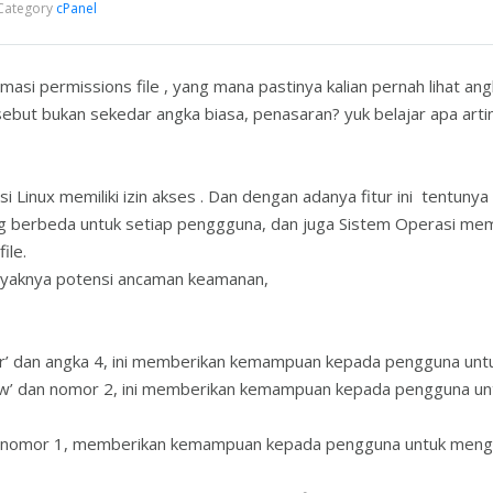
Category
cPanel
ormasi permissions file , yang mana pastinya kalian pernah lihat an
ebut bukan sekedar angka biasa, penasaran? yuk belajar apa arti
si Linux memiliki izin akses . Dan dengan adanya fitur ini ten
g berbeda untuk setiap penggguna, dan juga Sistem Operasi me
ile.
anyaknya potensi ancaman keamanan,
r’ dan angka 4, ini memberikan kemampuan kepada pengguna untu
w’ dan nomor 2, ini memberikan kemampuan kepada pengguna untuk
n nomor 1, memberikan kemampuan kepada pengguna untuk mengeks