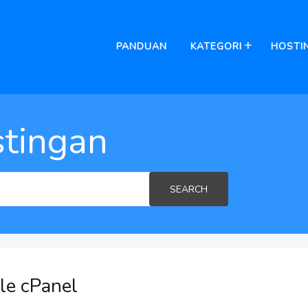
PANDUAN
KATEGORI
HOSTI
tingan
SEARCH
le cPanel