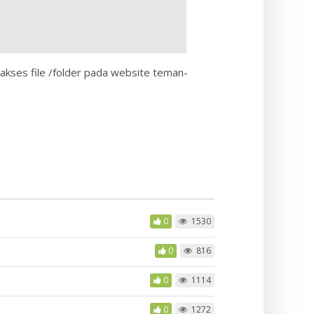
kses file /folder pada website teman-
0
1530
0
816
0
1114
0
1272