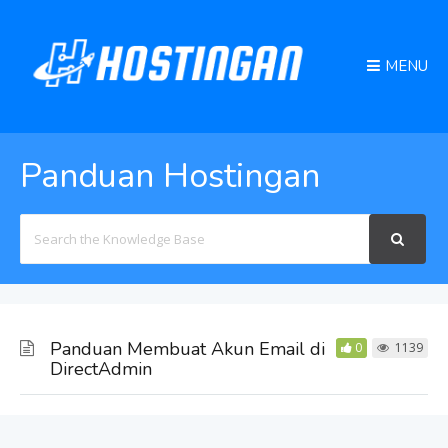
MENU
Panduan Hostingan
Search
For
Panduan Membuat Akun Email di
0
1139
DirectAdmin