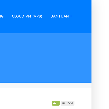
NG
CLOUD VM (VPS)
BANTUAN
0
1561