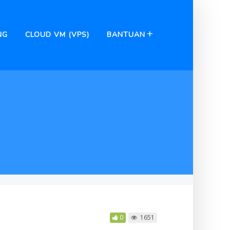
NG
CLOUD VM (VPS)
BANTUAN
0
1651