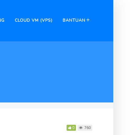
NG
CLOUD VM (VPS)
BANTUAN
0
760