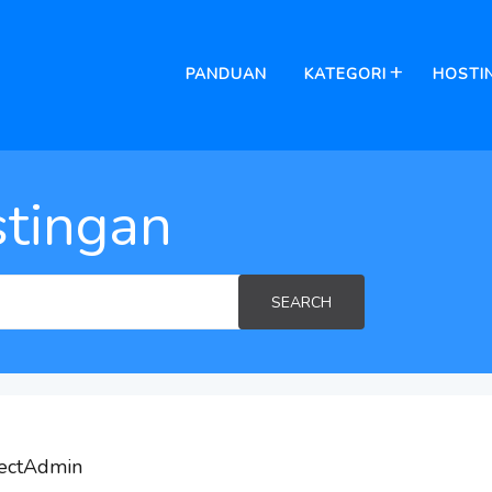
PANDUAN
KATEGORI
HOSTI
tingan
SEARCH
rectAdmin