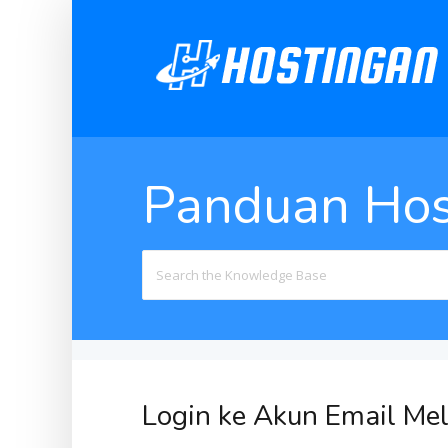
Panduan Hos
Search
For
Login ke Akun Email Me