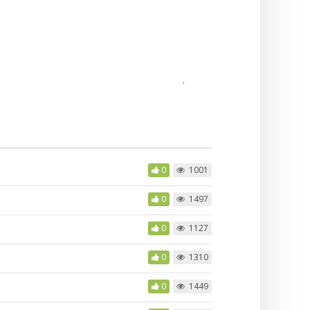
0
1001
0
1497
0
1127
0
1310
0
1449