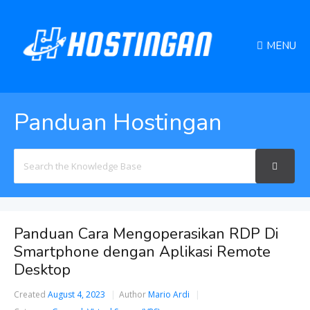
MENU
Panduan Hostingan
Search
For
Panduan Cara Mengoperasikan RDP Di
Smartphone dengan Aplikasi Remote
Desktop
Created
August 4, 2023
Author
Mario Ardi