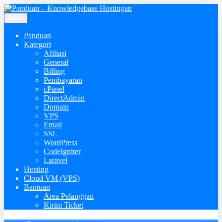
Menu
Panduan
Kategori
Afiliasi
General
Billing
Pembayaran
cPanel
DirectAdmin
Domain
VPS
Email
SSL
WordPress
CodeIgniter
Laravel
Hosting
Cloud VM (VPS)
Bantuan
Area Pelanggan
Kirim Ticket