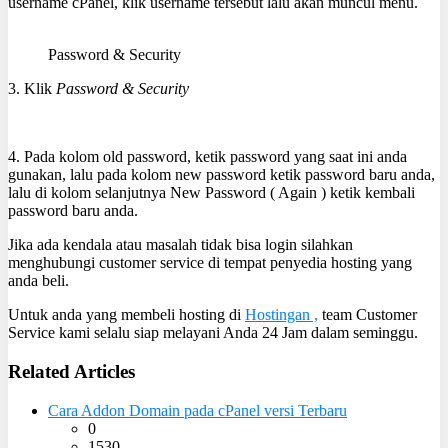
username cPanel, klik username tersebut lalu akan muncul menu.
Password & Security
3. Klik
Password & Security
4. Pada kolom old password, ketik password yang saat ini anda
gunakan, lalu pada kolom new password ketik password baru anda,
lalu di kolom selanjutnya New Password ( Again ) ketik kembali
password baru anda.
Jika ada kendala atau masalah tidak bisa login silahkan
menghubungi customer service di tempat penyedia hosting yang
anda beli.
Untuk anda yang membeli hosting di
Hostingan ,
team Customer
Service kami selalu siap melayani Anda 24 Jam dalam seminggu.
Related Articles
Cara Addon Domain pada cPanel versi Terbaru
0
1530