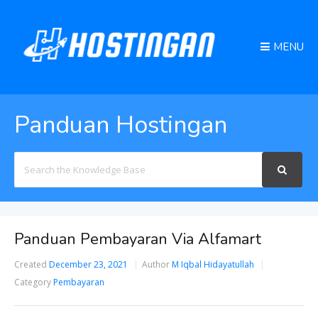
MENU
Panduan Hostingan
Search
For
Panduan Pembayaran Via Alfamart
Created
December 23, 2021
Author
M Iqbal Hidayatullah
Category
Pembayaran