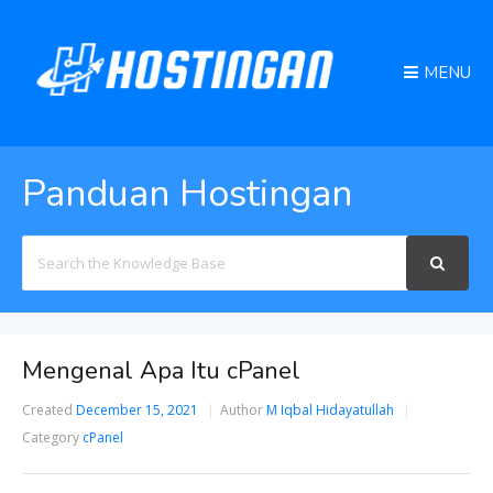
MENU
Panduan Hostingan
Search
For
Mengenal Apa Itu cPanel
Created
December 15, 2021
Author
M Iqbal Hidayatullah
Category
cPanel