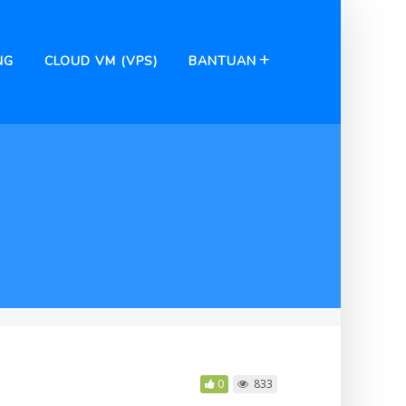
NG
CLOUD VM (VPS)
BANTUAN
0
833