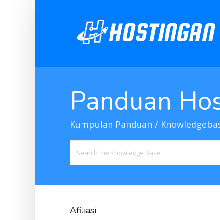
Panduan Hos
Kumpulan Panduan / Knowledgebas
Search
For
Afiliasi