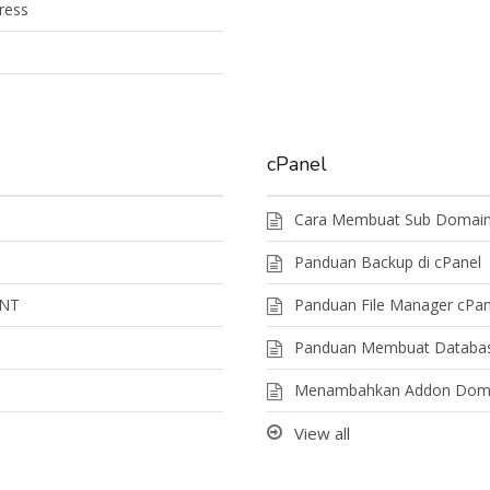
ress
cPanel
Cara Membuat Sub Domain 
Panduan Backup di cPanel
INT
Panduan File Manager cPan
Panduan Membuat Database
Menambahkan Addon Domai
View all