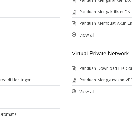
Panduan Mengarahkan MX R
Panduan Mengaktifkan DKI
Panduan Membuat Akun Ema
View all
Virtual Private Network
Panduan Download File Con
Area di Hostingan
Panduan Menggunakan VPN
View all
 Otomatis