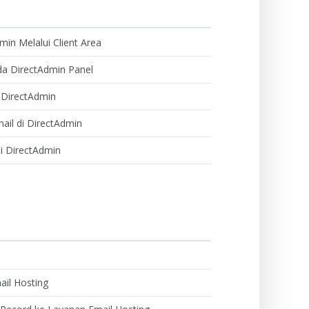
in Melalui Client Area
 DirectAdmin Panel
di DirectAdmin
il di DirectAdmin
i DirectAdmin
il Hosting